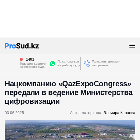
1401
Пожаловаться
Телефоны доверия
Телефон доверия
на работу суда
госорганов
Верховного суда
Нацкомпанию «QazExpoCongress»
передали в ведение Министерства
цифровизации
03.06.2025
Автор материала:
Эльмира Караева