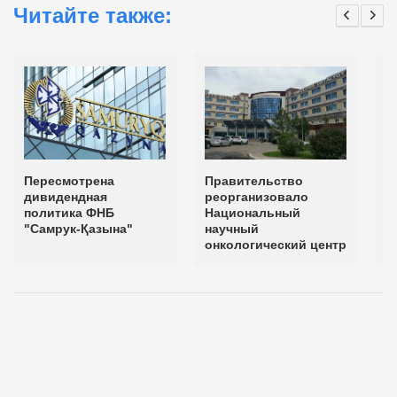
Читайте также:
Пересмотрена
Правительство
К
дивидендная
реорганизовало
п
политика ФНБ
Национальный
п
"Самрук-Қазына"
научный
д
онкологический центр
н