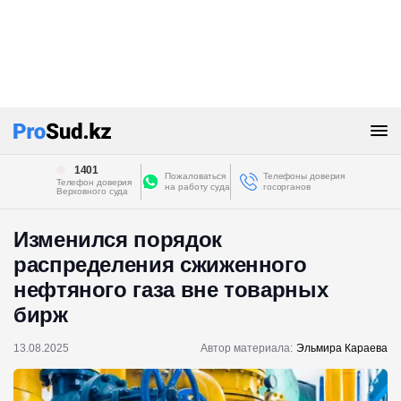
1401
Пожаловаться
Телефоны доверия
Телефон доверия
на работу суда
госорганов
Верховного суда
Изменился порядок
распределения сжиженного
нефтяного газа вне товарных
бирж
13.08.2025
Автор материала:
Эльмира Караева