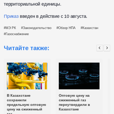
территориальной единицы.
Приказ
введен в действие с 10 августа.
МЭ РК
Законодательство
Обзор НПА
Казахстан
Газоснабжение
Читайте также:
В Казахстане
Оптовую цену на
О
сохранили
сжиженный газ
с
предельную оптовую
переутвердили в
с
цену на сжиженный
Казахстане
К
газ