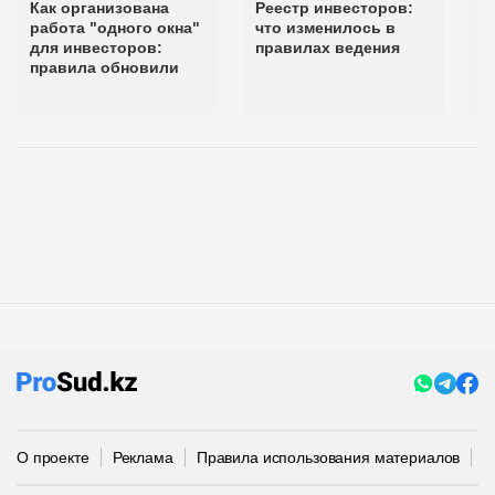
Как организована
Реестр инвесторов:
Ч
работа "одного окна"
что изменилось в
п
для инвесторов:
правилах ведения
и
правила обновили
с
О проекте
Реклама
Правила использования материалов
П