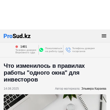
1401
Пожаловаться
Телефоны доверия
Телефон доверия
на работу суда
госорганов
Верховного суда
Что изменилось в правилах
работы "одного окна" для
инвесторов
14.08.2025
Автор материала:
Эльмира Караева