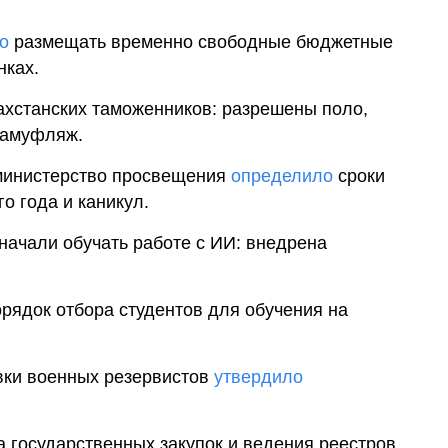
о
размещать временно свободные бюджетные
нках.
захстанских таможенников: разрешены поло,
камуфляж.
 министерство просвещения
определило
сроки
о года и каникул.
 начали обучать работе с ИИ: внедрена
рядок отбора студентов для обучения на
вки военных резервистов
утвердило
 государственных закупок и ведения реестров