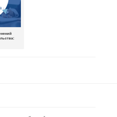
енений
льства: