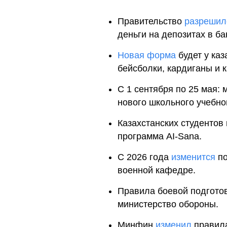
Правительство
разрешил
деньги на депозитах в ба
Новая форма
будет у ка
бейсболки, кардиганы и 
С 1 сентября по 25 мая:
нового школьного учебног
Казахстанских студентов
программа AI-Sana.
С 2026 года
изменится
по
военной кафедре.
Правила боевой подгото
министерство обороны.
Минфин
изменил
правила