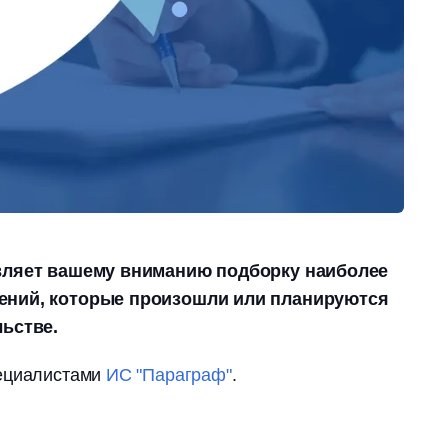
авляет вашему вниманию подборку наиболее
ений, которые произошли или планируются
льстве.
пециалистами
ИС "Параграф"
.