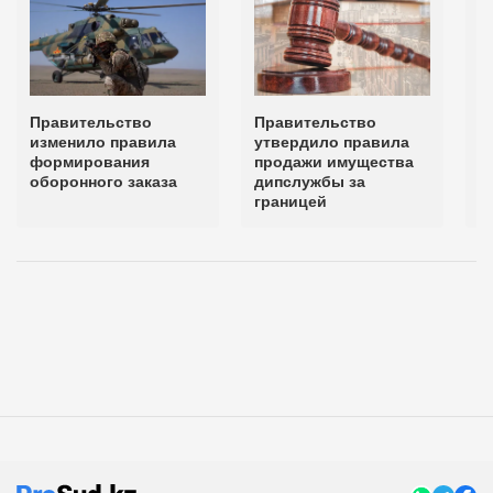
Правительство
Правительство
М
изменило правила
утвердило правила
н
формирования
продажи имущества
и
оборонного заказа
дипслужбы за
ф
границей