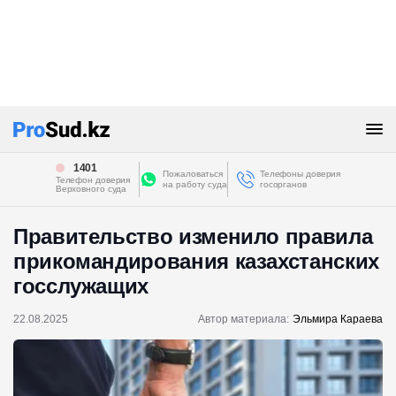
1401
Пожаловаться
Телефоны доверия
Телефон доверия
на работу суда
госорганов
Верховного суда
Правительство изменило правила
прикомандирования казахстанских
госслужащих
22.08.2025
Автор материала:
Эльмира Караева