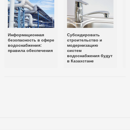
Информационная
Субсидировать
О
безопасность в сфере
строительство и
н
водоснабжения:
модернизацию
и
правила обеспечения
систем
с
водоснабжения будут
и
в Казахстане
б