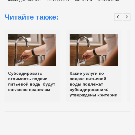
Читайте также:
Субсидировать
Какие услуги по
П
стоимость подачи
подаче питьевой
п
питьевой воды будут
воды подлежат
в
согласно правилам
субсидированию:
с
утверждены критерии