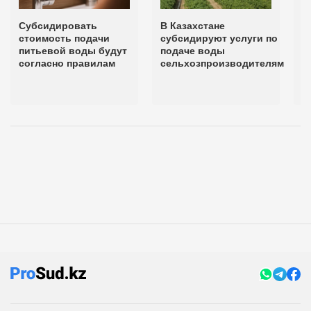
Субсидировать
В Казахстане
С
стоимость подачи
субсидируют услуги по
п
питьевой воды будут
подаче воды
а
согласно правилам
сельхозпроизводителям
в
н