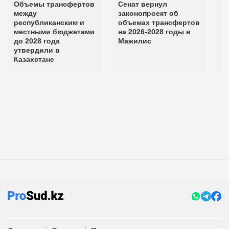
Объемы трансфертов
Сенат вернул
Д
между
законопроект об
с
республиканским и
объемах трансфертов
н
местными бюджетами
на 2026-2028 годы в
С
до 2028 года
Мажилис
з
утвердили в
Казахстане