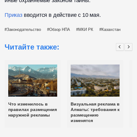
иные охраняемые законом тайны.
Приказ
вводится в действие с 10 мая.
Законодательство
Обзор НПА
МКИ РК
Казахстан
Читайте также:
Что изменилось в
Визуальная реклама в
П
правилах размещения
Алматы: требования к
ф
наружной рекламы
размещению
т
изменятся
в