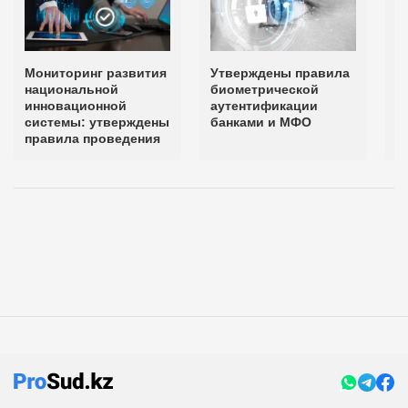
Мониторинг развития
Утверждены правила
П
национальной
биометрической
о
инновационной
аутентификации
и
системы: утверждены
банками и МФО
о
правила проведения
И