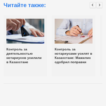
Читайте также:
Контроль за
Контроль за
О
деятельностью
нотариусами усилят в
а
нотариусов усилили
Казахстане: Мажилис
п
в Казахстане
одобрил поправки
с
и