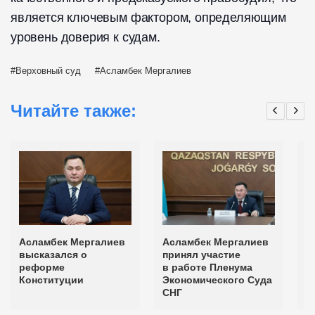
является ключевым фактором, определяющим
уровень доверия к судам.
Верховный суд
Асламбек Мергалиев
Читайте также:
Асламбек Мергалиев
Асламбек Мергалиев
Г
высказался о
принял участие
с
реформе
в работе Пленума
о
Конституции
Экономического Суда
в
СНГ