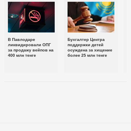
В Павлодаре
Бухгалтер Центра
А
ликвидировали ОПГ
поддержки детей
Б
за продажу вейпов на
осуждена за хищение
п
400 млн тенге
более 25 млн тенге
с