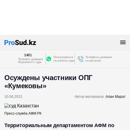
1401
Пожаловаться
Телефоны доверия
Телефон доверия
на работу суда
госорганов
Верховного суда
Осуждены участники ОПГ
«Кумековы»
10.06.2022
Автор материала:
Алан Марат
Пресс-служба АФМ РК
Территориальным департаментом АФМ по