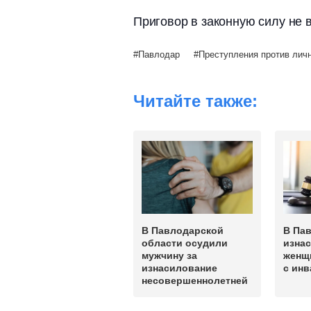
Приговор в законную силу не 
Павлодар
Преступления против лич
Читайте также:
В Павлодарской
В Па
области осудили
изна
мужчину за
женщ
изнасилование
с ин
несовершеннолетней