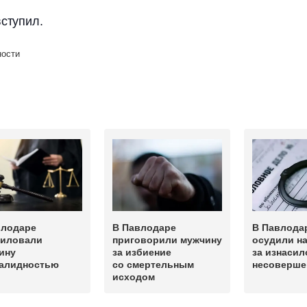
вступил.
ности
влодаре
В Павлодаре
В Павлода
силовали
приговорили мужчину
осудили на
ину
за избиение
за изнасил
валидностью
со смертельным
несоверше
исходом