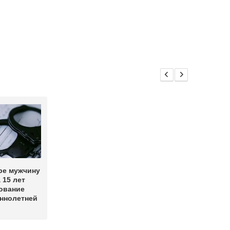
ре мужчину
 15 лет
ование
ннолетней