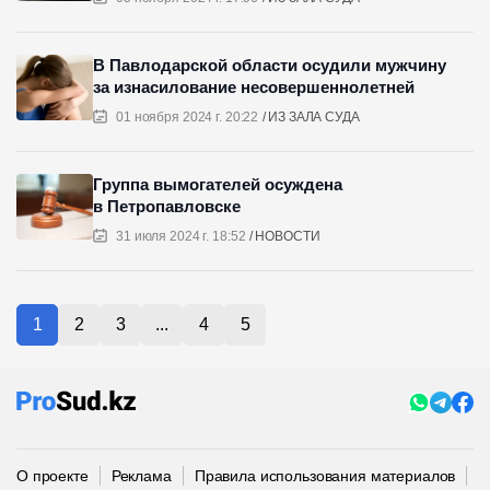
В Павлодарской области осудили мужчину
за изнасилование несовершеннолетней
01 ноября 2024 г. 20:22
ИЗ ЗАЛА СУДА
Группа вымогателей осуждена
в Петропавловске
31 июля 2024 г. 18:52
НОВОСТИ
1
2
3
...
4
5
О проекте
Реклама
Правила использования материалов
П