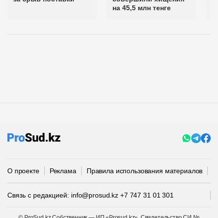
на 45,5 млн тенге
т
О проекте
Реклама
Правила использования материалов
П
Связь с редакцией:
info@prosud.kz
+7 747 31 01 301
© ProSud.kz Собственник — ИП «Prosud.kz». Свидетельство СИ №