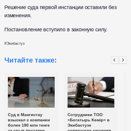
Решение суда первой инстанции оставили без
изменения.
Постановление вступило в законную силу.
Экибастуз
Читайте также:
Суд в Мангистау
Сотрудники ТОО
В
взыскал с компании
«Богатырь Көмір» в
в
более 190 млн тенге
Экибастузе
м
за срыв поставки
совершили хищения
н