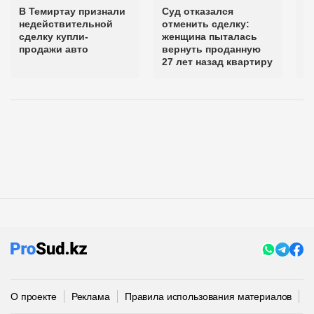
В Темиртау признали
Суд отказался
С
недействительной
отменить сделку:
а
сделку купли-
женщина пыталась
с
продажи авто
вернуть проданную
а
27 лет назад квартиру
р
О проекте
Реклама
Правила использования материалов
П