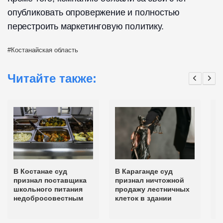
опубликовать опровержение и полностью
перестроить маркетинговую политику.
Костанайская область
Читайте также:
В Костанае суд
В Караганде суд
В
признал поставщика
признал ничтожной
ш
школьного питания
продажу лестничных
п
недобросовестным
клеток в здании
н