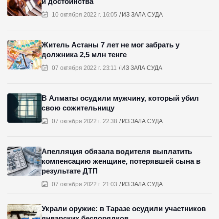
и достоинства
10 октября 2022 г. 16:05
ИЗ ЗАЛА СУДА
Житель Астаны 7 лет не мог забрать у
должника 2,5 млн тенге
07 октября 2022 г. 23:11
ИЗ ЗАЛА СУДА
В Алматы осудили мужчину, который убил
свою сожительницу
07 октября 2022 г. 22:38
ИЗ ЗАЛА СУДА
Апелляция обязала водителя выплатить
компенсацию женщине, потерявшей сына в
результате ДТП
07 октября 2022 г. 21:03
ИЗ ЗАЛА СУДА
Украли оружие: в Таразе осудили участников
январских беспорядков