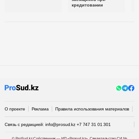
кредитовании
О проекте
Реклама
Правила использования материалов
П
Связь с редакцией:
info@prosud.kz
+7 747 31 01 301
© ProSud.kz Собственник — ИП «Prosud.kz». Свидетельство СИ №