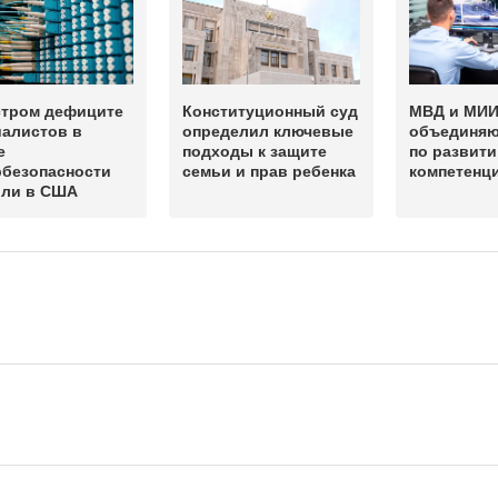
стром дефиците
Конституционный суд
МВД и МИ
иалистов в
определил ключевые
объединяю
е
подходы к защите
по развити
рбезопасности
семьи и прав ребенка
компетенц
или в США