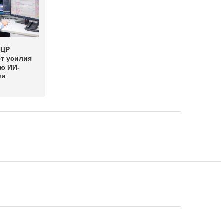
ИЦР
т усилия
ю ИИ-
ий