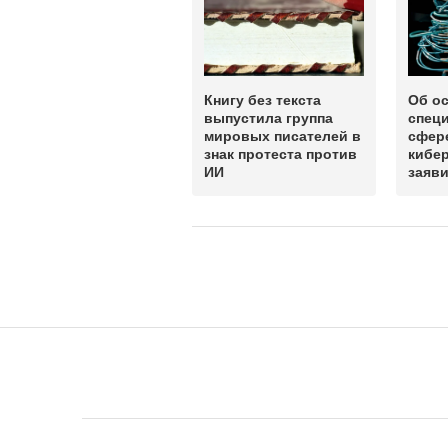
Книгу без текста
Об о
выпустила группа
спец
мировых писателей в
сфер
знак протеста против
кибе
ИИ
заяв