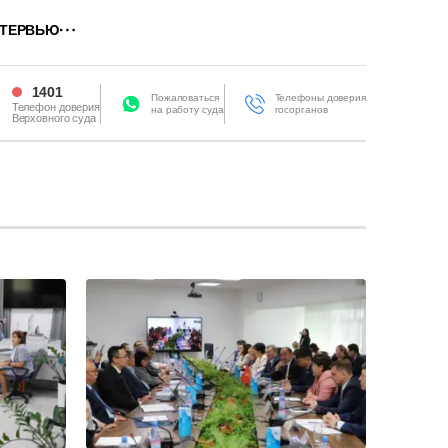
ТЕРВЬЮ
1401
Пожаловаться
Телефоны доверия
Телефон доверия
на работу суда
госорганов
Верховного суда