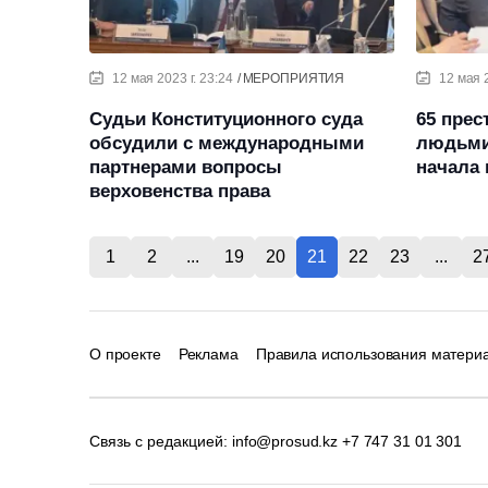
12 мая 2023 г. 23:24
МЕРОПРИЯТИЯ
12 мая 2
Судьи Конституционного суда
65 прес
обсудили с международными
людьми
партнерами вопросы
начала 
верховенства права
1
2
...
19
20
21
22
23
...
2
О проекте
Реклама
Правила использования матери
Связь с редакцией:
info@prosud.kz
+7 747 31 01 301