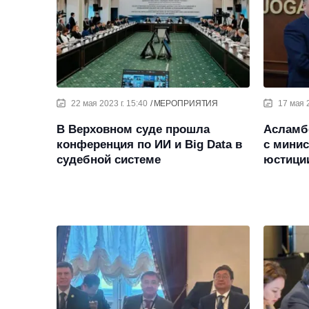
22 мая 2023 г. 15:40
МЕРОПРИЯТИЯ
17 мая 2
В Верховном суде прошла
Асламб
конференция по ИИ и Big Data в
с минис
судебной системе
юстици