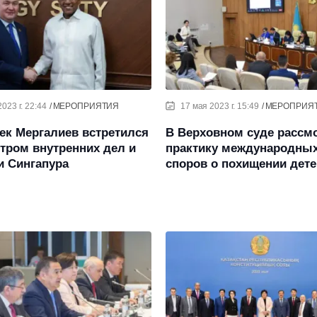
023 г. 22:44
МЕРОПРИЯТИЯ
17 мая 2023 г. 15:49
МЕРОПРИЯ
ек Мергалиев встретился
В Верховном суде рассм
тром внутренних дел и
практику международны
и Сингапура
споров о похищении дете