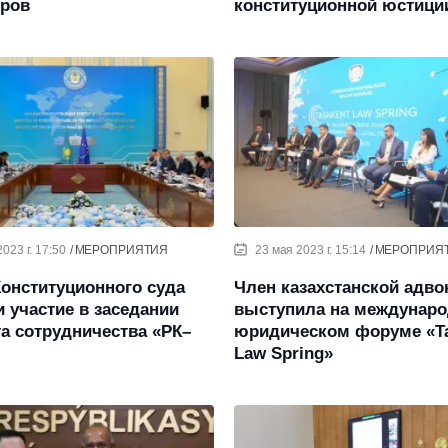
оров
конституционной юстици
023 г. 17:50
МЕРОПРИЯТИЯ
23 мая 2023 г. 15:14
МЕРОПРИЯ
онституционного суда
Член казахстанской адв
 участие в заседании
выступила на междунар
а сотрудничества «РК–
юридическом форуме «Ta
Law Spring»