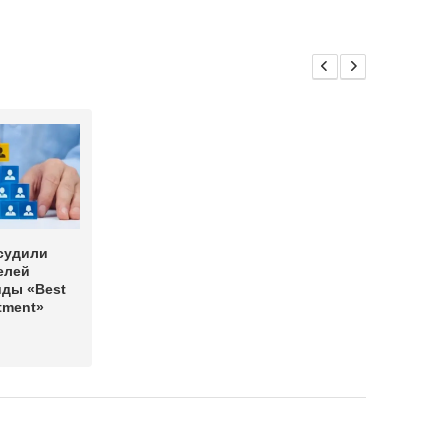
судили
елей
ды «Best
tment»