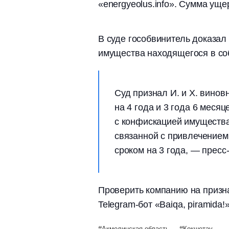
«energyeolus.info». Сумма уще
В суде гособвинитель доказал
имущества находящегося в со
Суд признал И. и Х. вино
на 4 года и 3 года 6 меся
с конфискацией имущества
связанной с привлечением
сроком на 3 года, — прес
Проверить компанию на призн
Telegram-бот «Baiqa, piramida!»
Акмолинская область
Кокшетау