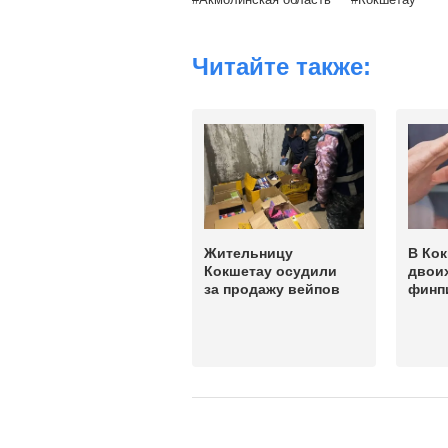
Читайте также:
Жительницу
В Ко
Кокшетау осудили
двои
за продажу вейпов
финп