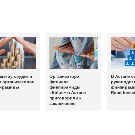
кшетау осудили
Организатора
В Астане о
х организаторов
филиала
руководит
ирамиды
финпирамиды
финпирами
«Eolus» в Астане
Road Inves
приговорили к
заключению