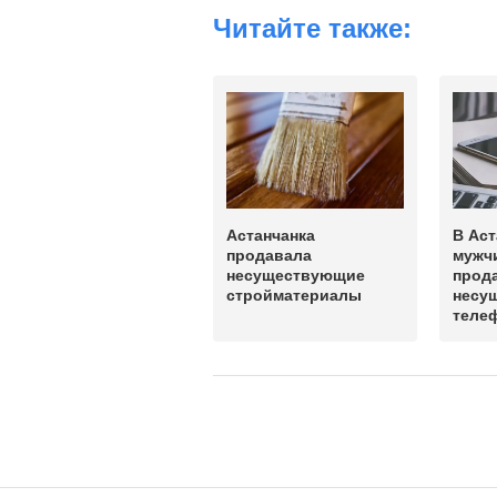
Читайте также:
Астанчанка
В Аст
продавала
мужч
несуществующие
прод
стройматериалы
несу
теле