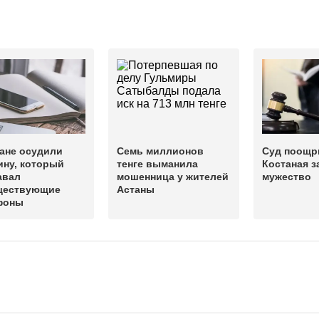
ане осудили
Семь миллионов
Суд поощр
ину, который
тенге выманила
Костаная з
авал
мошенница у жителей
мужество
ществующие
Астаны
фоны