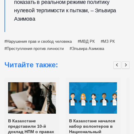
показать в реальном режиме политику
нулевой терпимости к пыткам, – Эльвира
Азимова
Нарушения прав и свобод человека
МВД РК
МЗ РК
Преступления против личности
Эльвира Азимова
Читайте также:
В Казахстане
В Казахстане начался
К
представили 10-й
набор волонтеров в
с
доклад НПМ о правах
Национальный
п