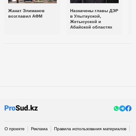
Жанат Элиманов
Назначены главы ДЭР
О
возглавил АФМ
в Улытауской,
п
Жетысуской и
А
Абайской областях
О проекте
Реклама
Правила использования материалов
П