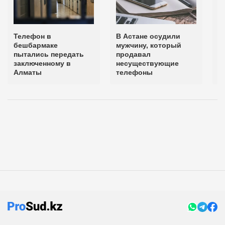
Телефон в
В Астане осудили
В
бешбармаке
мужчину, который
а
пытались передать
продавал
в
заключенному в
несуществующие
Алматы
телефоны