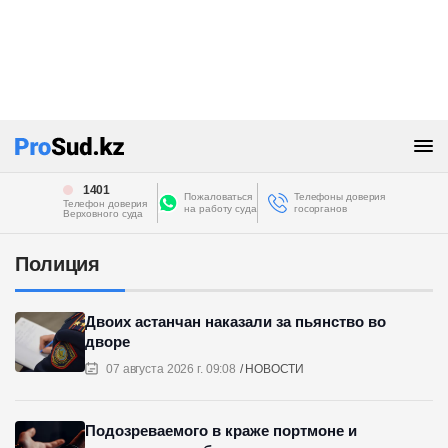
1401
Пожаловаться
Телефоны доверия
Телефон доверия
на работу суда
госорганов
Верховного суда
Полиция
Двоих астанчан наказали за пьянство во
дворе
07 августа 2026 г. 09:08
НОВОСТИ
Подозреваемого в краже портмоне и