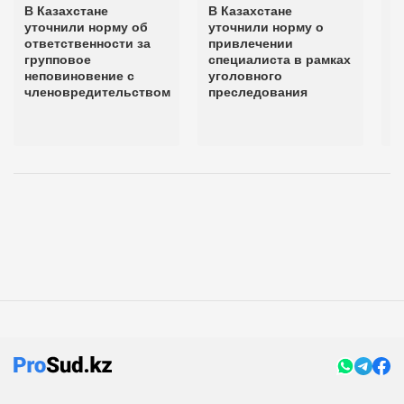
В Казахстане
В Казахстане
Н
уточнили норму об
уточнили норму о
о
ответственности за
привлечении
д
групповое
специалиста в рамках
п
неповиновение с
уголовного
с
членовредительством
преследования
К