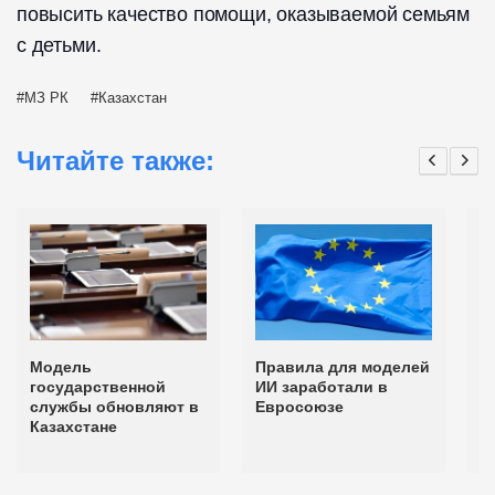
повысить качество помощи, оказываемой семьям
с детьми.
МЗ РК
Казахстан
Читайте также:
Модель
Правила для моделей
У
государственной
ИИ заработали в
д
службы обновляют в
Евросоюзе
с
Казахстане
н
в