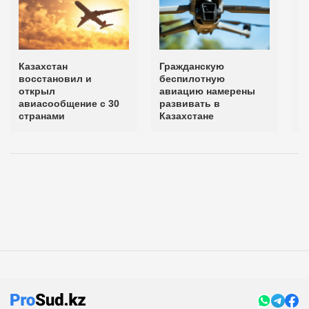
Казахстан
Гражданскую
Р
восстановил и
беспилотную
п
открыл
авиацию намерены
у
авиасообщение с 30
развивать в
п
странами
Казахстане