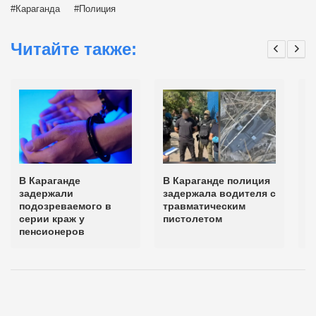
Караганда
Полиция
Читайте также:
В Караганде
В Караганде полиция
П
задержали
задержала водителя с
с
подозреваемого в
травматическим
т
серии краж у
пистолетом
з
пенсионеров
К