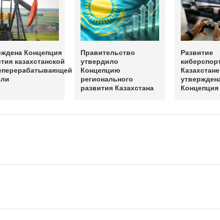
рждена Концепция
Правительство
Развитие
тия казахстанской
утвердило
киберспорт
еперерабатывающей
Концепцию
Казахстане
сли
регионального
утвержден
развития Казахстана
Концепция