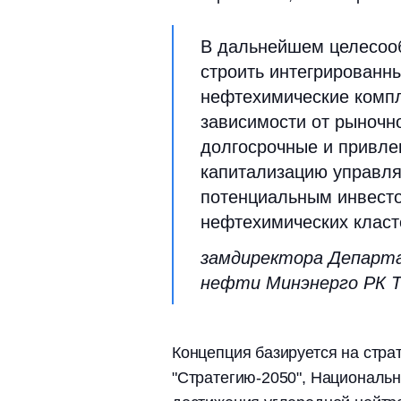
В дальнейшем целесоо
строить интегрированн
нефтехимические компл
зависимости от рыночн
долгосрочные и привл
капитализацию управля
потенциальным инвесто
нефтехимических класт
замдиректора Департ
нефти Минэнерго РК 
Концепция базируется на стра
"Стратегию-2050", Национальн