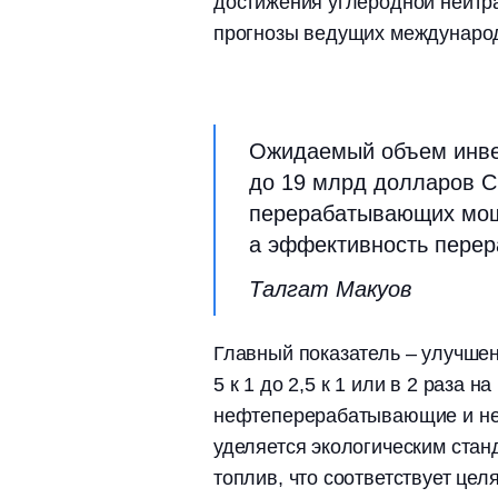
достижения углеродной нейтра
прогнозы ведущих международ
Ожидаемый объем инвес
до 19 млрд долларов С
перерабатывающих мощн
а эффективность перера
Талгат Макуов
Главный показатель – улучше
5 к 1 до 2,5 к 1 или в 2 раза
нефтеперерабатывающие и не
уделяется экологическим ста
топлив, что соответствует цел