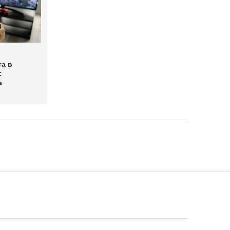
а в
:
а