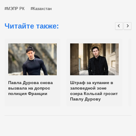
МЭПР РК
Казахстан
Читайте также:
Павла Дурова снова
Штраф за купание в
В
вызвала на допрос
заповедной зоне
п
полиция Франции
озера Кольсай грозит
П
Павлу Дурову