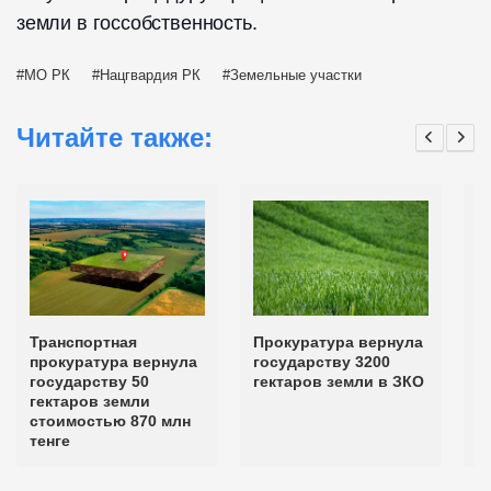
земли в госсобственность.
МО РК
Нацгвардия РК
Земельные участки
Читайте также:
Транспортная
Прокуратура вернула
В
прокуратура вернула
государству 3200
в
государству 50
гектаров земли в ЗКО
г
гектаров земли
з
стоимостью 870 млн
тенге