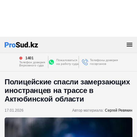
1401
Пожаловаться
Телефоны доверия
Телефон доверия
на работу суда
госорганов
Верховного суда
Полицейские спасли замерзающих
иностранцев на трассе в
Актюбинской области
17.01.2026
Автор материала:
Сергей Ревякин