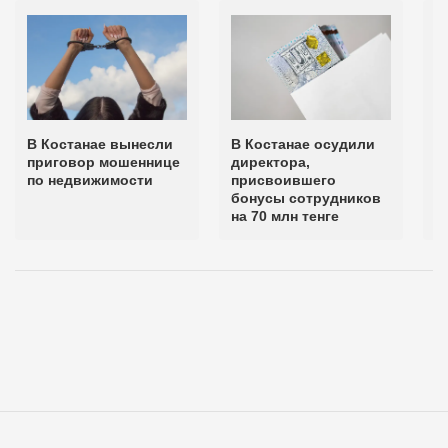
В Костанае вынесли
В Костанае осудили
В
приговор мошеннице
директора,
п
по недвижимости
присвоившего
н
бонусы сотрудников
на 70 млн тенге