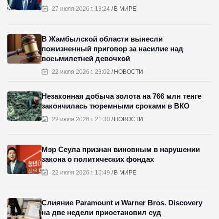
27 июля 2026 г. 13:24
В МИРЕ
В Жамбылской области вынесли
пожизненный приговор за насилие над
восьмилетней девочкой
22 июля 2026 г. 23:02
НОВОСТИ
Незаконная добыча золота на 766 млн тенге
закончилась тюремными сроками в ВКО
22 июля 2026 г. 21:30
НОВОСТИ
Мэр Сеула признан виновным в нарушении
закона о политических фондах
22 июля 2026 г. 15:49
В МИРЕ
Слияние Paramount и Warner Bros. Discovery
на две недели приостановил суд