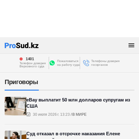
1401
Пожаловаться
Телефоны доверия
Телефон доверия
на работу суда
госорганов
Верховного суда
Приговоры
eBay выплатит 50 млн долларов супругам из
США
30 июля 2026 г. 13:23
В МИРЕ
Суд отказал в отсрочке наказания Елене