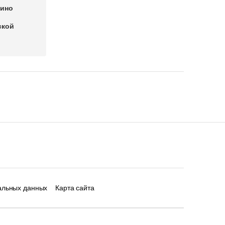
зино
ской
альных данных
Карта сайта