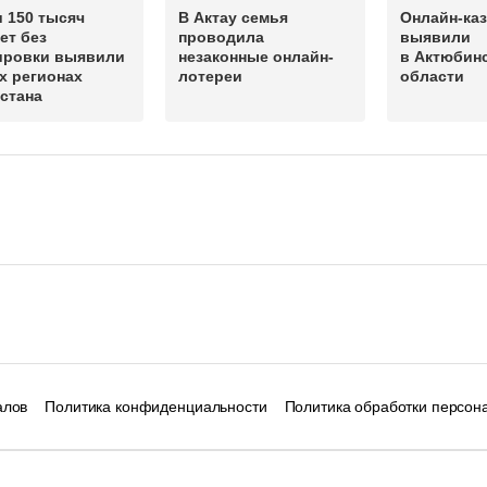
 150 тысяч
В Актау семья
Онлайн-ка
ет без
проводила
выявили
ировки выявили
незаконные онлайн-
в Актюбин
х регионах
лотереи
области
стана
алов
Политика конфиденциальности
Политика обработки персон