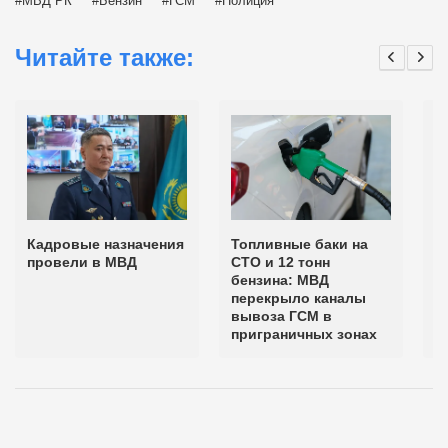
МВД РК
Бензин
ГСМ
Полиция
Читайте также:
Кадровые назначения
Топливные баки на
П
провели в МВД
СТО и 12 тонн
п
бензина: МВД
в
перекрыло каналы
К
вывоза ГСМ в
приграничных зонах