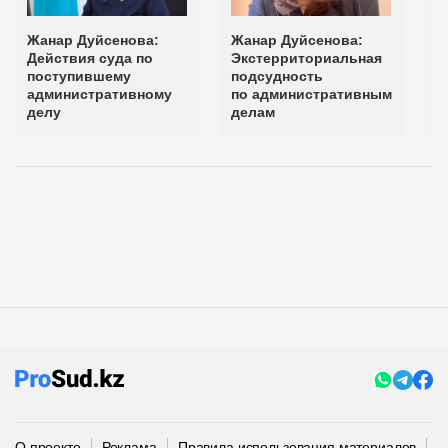
Жанар Дуйсенова:
Жанар Дуйсенова:
Ж
Действия суда по
Экстерриториальная
п
поступившему
подсудность
а
административному
по административным
с
делу
делам
О проекте
Реклама
Правила использования материалов
П