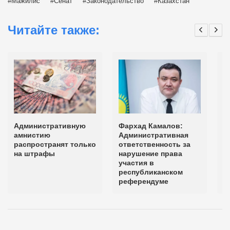
Мажилис
Сенат
Законодательство
Казахстан
Читайте также:
Административную
Фархад Камалов:
Ф
амнистию
Административная
А
распространят только
ответственность за
а
на штрафы
нарушение права
п
участия в
К
республиканском
референдуме