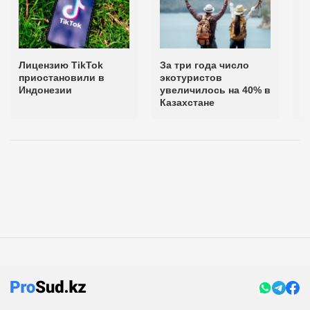
Лицензию TikTok
За три года число
Ч
приостановили в
экотуристов
к
Индонезии
увеличилось на 40% в
о
Казахстане
1