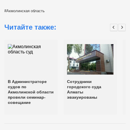
Акмолинская область
Читайте также:
В Администраторе
Сотрудники
С
судов по
городского суда
А
Акмолинской области
Алматы
с
провели семинар-
эвакуированы
С
совещание
у
в