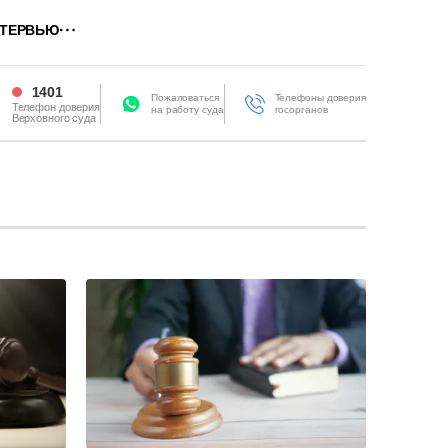
ТЕРВЬЮ
1401
Пожаловаться
Телефоны доверия
Телефон доверия
на работу суда
госорганов
Верховного суда