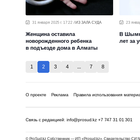
31 января 2025 г. 17:22
ИЗ ЗАЛА СУДА
23 январ
Женщина оставила
В Шымк
новорожденного ребенка
лет за 
в подъезде дома в Алматы
1
2
3
4
...
7
8
О проекте
Реклама
Правила использования матери
Связь с редакцией:
info@prosud.kz
+7 747 31 01 301
© ProSud.kz Собственник — ИП «Prosud.kz». Свидетельство СИ №