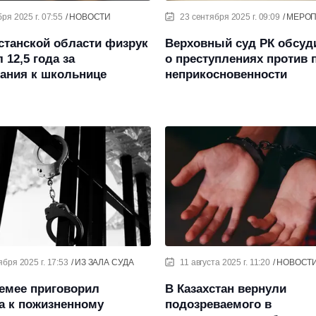
ря 2025 г. 07:55
НОВОСТИ
23 сентября 2025 г. 09:09
МЕРО
станской области физрук
Верховный суд РК обсуд
 12,5 года за
о преступлениях против 
вания к школьнице
неприкосновенности
ября 2025 г. 17:53
ИЗ ЗАЛА СУДА
11 августа 2025 г. 11:20
НОВОСТ
емее приговорил
В Казахстан вернули
а к пожизненному
подозреваемого в