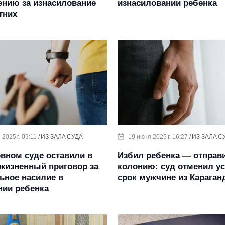
ению за изнасилование
изнасиловании ребенка
тних
2025 г. 09:11
ИЗ ЗАЛА СУДА
19 июня 2025 г. 16:27
ИЗ ЗАЛА С
вном суде оставили в
Избил ребенка — отправ
жизненный приговор за
колонию: суд отменил у
ьное насилие в
срок мужчине из Карага
нии ребенка