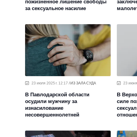
пожизненное лишение свободы
заключ
за сексуальное насилие
малоле
23 июля 2025 г. 12:17
ИЗ ЗАЛА СУДА
23 июня 
В Павлодарской области
В Верхо
осудили мужчину за
силе по
изнасилование
сексуал
несовершеннолетней
отноше