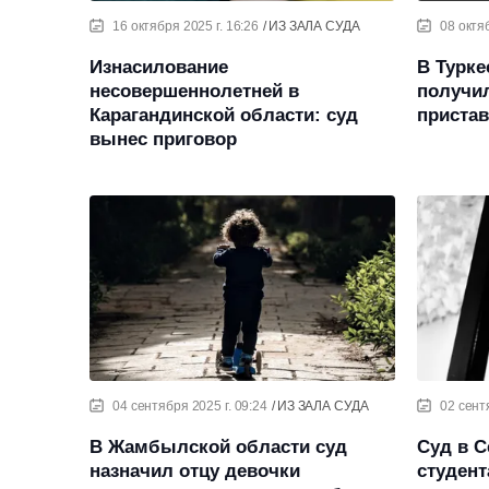
16 октября 2025 г. 16:26
ИЗ ЗАЛА СУДА
08 октяб
Изнасилование
В Турке
несовершеннолетней в
получил
Карагандинской области: суд
приста
вынес приговор
04 сентября 2025 г. 09:24
ИЗ ЗАЛА СУДА
02 сент
В Жамбылской области суд
Суд в С
назначил отцу девочки
студент