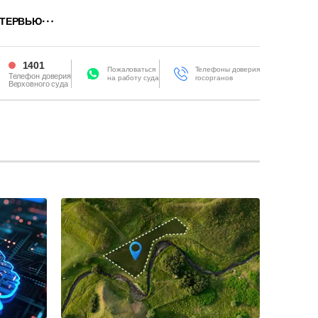
ТЕРВЬЮ
1401
Пожаловаться
Телефоны доверия
Телефон доверия
на работу суда
госорганов
Верховного суда