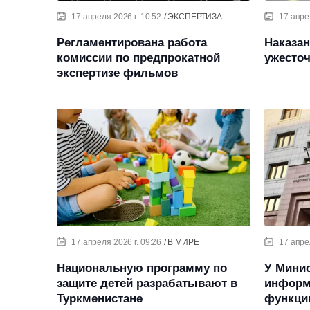
17 апреля 2026 г. 10:52
ЭКСПЕРТИЗА
17 апре
Регламентирована работа
Наказан
комиссии по предпрокатной
ужесточ
экспертизе фильмов
17 апреля 2026 г. 09:26
В МИРЕ
17 апре
Национальную программу по
У Минис
защите детей разрабатывают в
информ
Туркменистане
функци