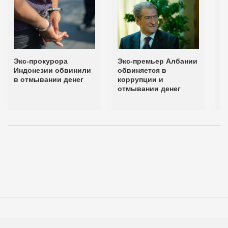
Экс-прокурора
Экс-премьер Албании
Т
Индонезии обвинили
обвиняется в
с
в отмывании денег
коррупции и
а
отмывании денег
у
Е