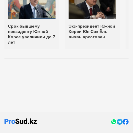
Срок бывшему
Экс-президент Южной
Н
президенту Южной
Кореи Юн Сок Ёль
п
Корее увеличили до 7
вновь арестован
п
лет
К