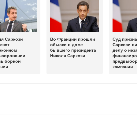
ля Саркози
Во Франции прошли
Суд призн
няют
обыски в доме
Саркози в
аконном
бывшего президента
делу о нез
нсировании
Николя Саркози
финансиро
выборной
предвыбо
ании
кампании