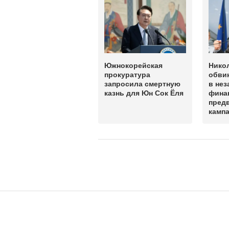
Южнокорейская
Нико
прокуратура
обви
запросила смертную
в нез
казнь для Юн Сок Ёля
фина
пред
камп