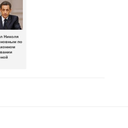
ал Николя
иновным по
аконном
вании
рной